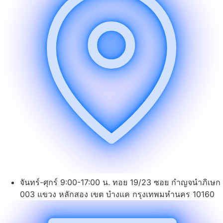
จันทร์-ศุกร์ 9:00-17:00 น. ทอย 19/23 ซอย กำญจนำภิเษก
003 แขวง หลักสอง เขต บำงแค กรุงเทพมหำนคร 10160