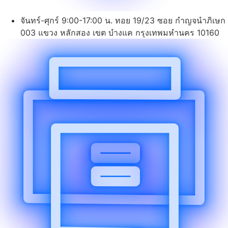
จันทร์-ศุกร์ 9:00-17:00 น. ทอย 19/23 ซอย กำญจนำภิเษก
003 แขวง หลักสอง เขต บำงแค กรุงเทพมหำนคร 10160