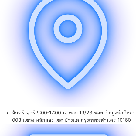
จันทร์-ศุกร์ 9:00-17:00 น. ทอย 19/23 ซอย กำญจนำภิเษก
003 แขวง หลักสอง เขต บำงแค กรุงเทพมหำนคร 10160