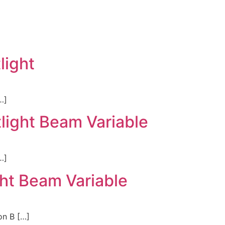
light
…]
light Beam Variable
…]
ght Beam Variable
n B […]