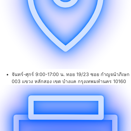
จันทร์-ศุกร์ 9:00-17:00 น. ทอย 19/23 ซอย กำญจนำภิเษก
003 แขวง หลักสอง เขต บำงแค กรุงเทพมหำนคร 10160