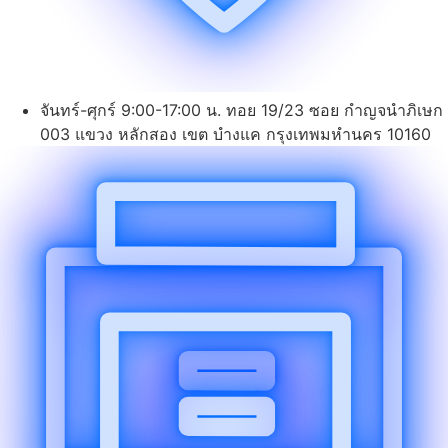
จันทร์-ศุกร์ 9:00-17:00 น. ทอย 19/23 ซอย กำญจนำภิเษก
003 แขวง หลักสอง เขต บำงแค กรุงเทพมหำนคร 10160