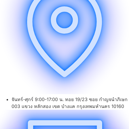
จันทร์-ศุกร์ 9:00-17:00 น. ทอย 19/23 ซอย กำญจนำภิเษก
003 แขวง หลักสอง เขต บำงแค กรุงเทพมหำนคร 10160