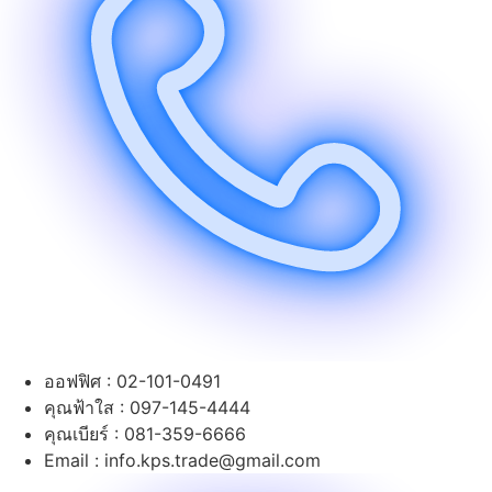
ออฟฟิศ : 02-101-0491
คุณฟ้าใส : 097-145-4444
คุณเบียร์ : 081-359-6666
Email : info.kps.trade@gmail.com