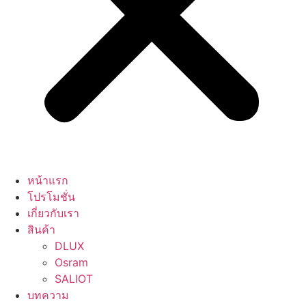
หน้าแรก
โปรโมชั่น
เกี่ยวกับเรา
สินค้า
DLUX
Osram
SALIOT
บทความ