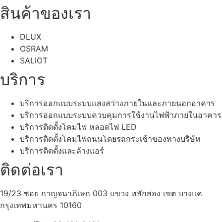
สินค้าของเรา
DLUX
OSRAM
SALIOT
บริการ
บริการออกแบบระบบแสงสว่างภายในและภายนอกอาคาร
บริการออกแบบระบบควบคุมการใช้งานไฟฟ้าภายในอาคาร
บริการติดตั้งโคมไฟ หลอดไฟ LED
บริการติดตั้งโคมไฟถนนโดยรถกระเช้าของทางบริษัท
บริการติดตั้งและล้างแอร์
ติดต่อเรา
19/23 ซอย กาญจนาภิเษก 003 แขวง หลักสอง เขต บางแค
กรุงเทพมหานคร 10160