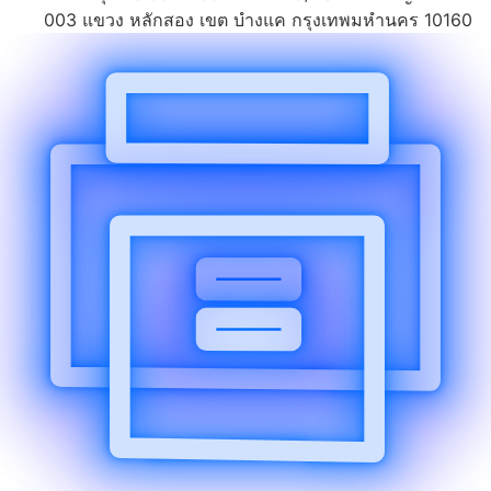
003 แขวง หลักสอง เขต บำงแค กรุงเทพมหำนคร 10160