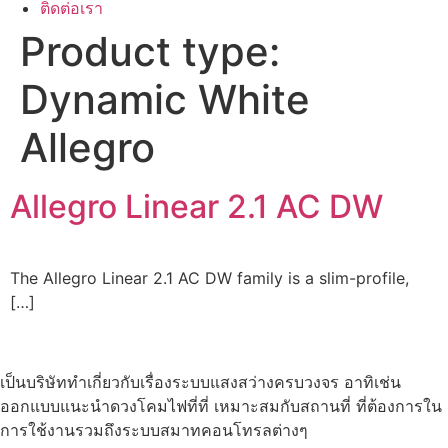
ติดต่อเรา
Product type:
Dynamic White
Allegro
Allegro Linear 2.1 AC DW
The Allegro Linear 2.1 AC DW family is a slim-profile,
[…]
เป็นบริษัททำเกี่ยวกับเรื่องระบบแสงสว่างครบวงจร อาทิเช่น
ออกแบบแนะนำดวงโคมไฟที่ที่ เหมาะสมกับสถานที่ ที่ต้องการใน
การใช้งานรวมถึงระบบสมาทคอนโทรลต่างๆ