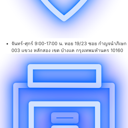
จันทร์-ศุกร์ 9:00-17:00 น. ทอย 19/23 ซอย กำญจนำภิเษก
003 แขวง หลักสอง เขต บำงแค กรุงเทพมหำนคร 10160